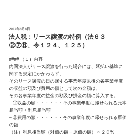
投
2017年8月8日
稿
法人税：リース譲渡の特例（法６３
日:
②⑦⑧、令１２４、１２５）
#### （１）内容
内国法人がリース譲渡を行った場合には、延払い基準に
関する規定にかかわらず、
そのリース譲渡の日の属する事業年度以後の各事業年度
の収益の額及び費用の額として次の金額は、
その各事業年度の益金の額及び損金の額に算入する。
– ①収益の額・・・・・・その事業年度に帰せられる元本
相当額 + 利息相当額
– ②費用の額・・・・・・その事業年度に帰せられる原価
の額
（注）利息相当額（対価の額 – 原価の額） × ２０%