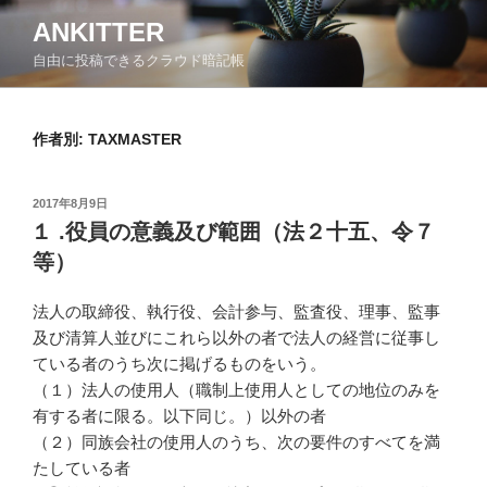
コ
ANKITTER
ン
自由に投稿できるクラウド暗記帳
テ
ン
ツ
作者別:
TAXMASTER
へ
ス
キ
投
2017年8月9日
ッ
稿
１ .役員の意義及び範囲（法２十五、令７
日:
プ
等）
法人の取締役、執行役、会計参与、監査役、理事、監事
及び清算人並びにこれら以外の者で法人の経営に従事し
ている者のうち次に掲げるものをいう。
（１）法人の使用人（職制上使用人としての地位のみを
有する者に限る。以下同じ。）以外の者
（２）同族会社の使用人のうち、次の要件のすべてを満
たしている者