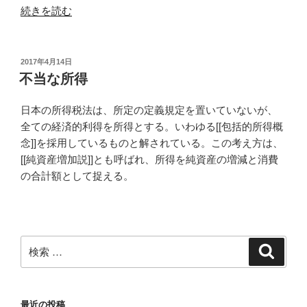
“法
続きを読む
人
税：
実
投
2017年4月14日
稿
質
不当な所得
日:
所
得
日本の所得税法は、所定の定義規定を置いていないが、
者
全ての経済的利得を所得とする。いわゆる[[包括的所得概
課
念]]を採用しているものと解されている。この考え方は、
税
[[純資産増加説]]とも呼ばれ、所得を純資産の増減と消費
の
の合計額として捉える。
原
則
（法
１
検
検
１）”
索
索:
の
最近の投稿