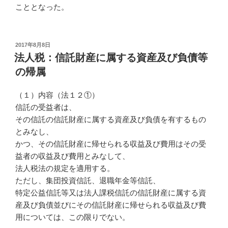
こととなった。
投
2017年8月8日
稿
法人税：信託財産に属する資産及び負債等
日:
の帰属
（１）内容（法１２①）
信託の受益者は、
その信託の信託財産に属する資産及び負債を有するもの
とみなし、
かつ、その信託財産に帰せられる収益及び費用はその受
益者の収益及び費用とみなして、
法人税法の規定を適用する。
ただし、集団投資信託、退職年金等信託、
特定公益信託等又は法人課税信託の信託財産に属する資
産及び負債並びにその信託財産に帰せられる収益及び費
用については、この限りでない。