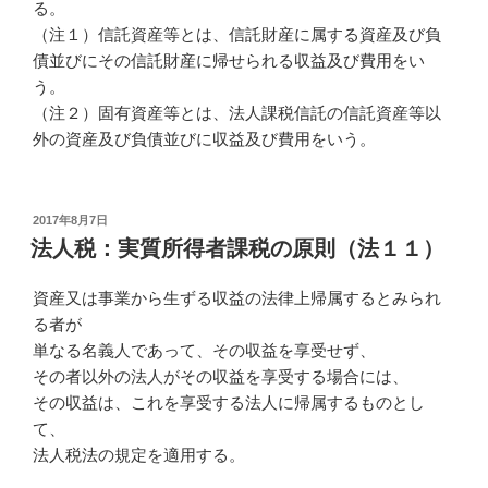
る。
（注１）信託資産等とは、信託財産に属する資産及び負
債並びにその信託財産に帰せられる収益及び費用をい
う。
（注２）固有資産等とは、法人課税信託の信託資産等以
外の資産及び負債並びに収益及び費用をいう。
投
2017年8月7日
稿
法人税：実質所得者課税の原則（法１１）
日:
資産又は事業から生ずる収益の法律上帰属するとみられ
る者が
単なる名義人であって、その収益を享受せず、
その者以外の法人がその収益を享受する場合には、
その収益は、これを享受する法人に帰属するものとし
て、
法人税法の規定を適用する。