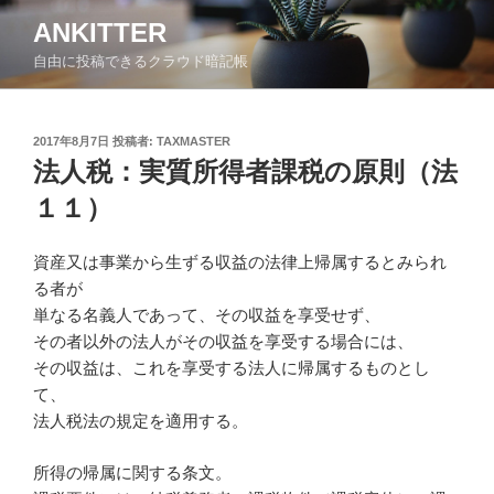
コ
ANKITTER
ン
自由に投稿できるクラウド暗記帳
テ
ン
ツ
投
2017年8月7日
投稿者:
TAXMASTER
へ
稿
法人税：実質所得者課税の原則（法
ス
日:
キ
１１）
ッ
プ
資産又は事業から生ずる収益の法律上帰属するとみられ
る者が
単なる名義人であって、その収益を享受せず、
その者以外の法人がその収益を享受する場合には、
その収益は、これを享受する法人に帰属するものとし
て、
法人税法の規定を適用する。
所得の帰属に関する条文。