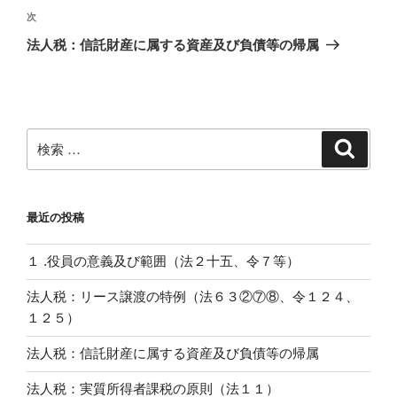
き
ビ
投
ま
次
次
す
稿
ゲ
)
の
法人税：信託財産に属する資産及び負債等の帰属
投
ー
稿
シ
ョ
ン
検
検
索
索:
最近の投稿
１ .役員の意義及び範囲（法２十五、令７等）
法人税：リース譲渡の特例（法６３②⑦⑧、令１２４、
１２５）
法人税：信託財産に属する資産及び負債等の帰属
法人税：実質所得者課税の原則（法１１）