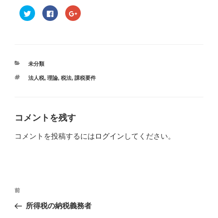
ク
F
ク
リ
a
リ
ッ
c
ッ
ク
e
ク
し
b
し
て
o
て
T
o
G
w
k
o
i
で
o
t
共
g
カ
未分類
t
有
l
テ
e
す
e
タ
法人税
,
理論
,
税法
,
課税要件
r
る
+
ゴ
で
に
で
グ
リ
共
は
共
有
ク
有
ー
(
リ
(
新
ッ
新
し
ク
し
コメントを残す
い
し
い
ウ
て
ウ
ィ
く
ィ
コメントを投稿するには
ログイン
してください。
ン
だ
ン
ド
さ
ド
ウ
い
ウ
で
(
で
開
新
開
き
し
き
ま
い
ま
す
ウ
す
投
)
ィ
)
過
前
ン
稿
ド
去
ウ
所得税の納税義務者
で
ナ
の
開