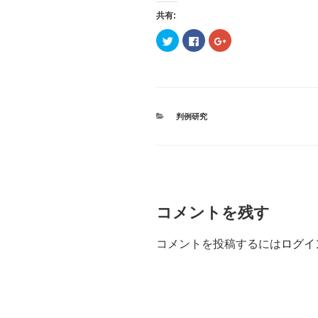
共有:
ク
F
ク
リ
a
リ
ッ
c
ッ
ク
e
ク
し
b
し
て
o
て
T
o
G
w
k
o
i
で
o
t
共
g
カ
判例研究
t
有
l
テ
e
す
e
r
る
+
ゴ
で
に
で
リ
共
は
共
ー
有
ク
有
(
リ
(
新
ッ
新
し
ク
し
い
し
い
ウ
て
ウ
コメントを残す
ィ
く
ィ
ン
だ
ン
ド
さ
ド
ウ
い
ウ
コメントを投稿するには
ログイ
で
(
で
開
新
開
き
し
き
ま
い
ま
す
ウ
す
)
ィ
)
ン
ド