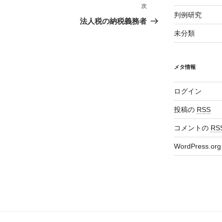
次
次
判例研究
の
法人税の納税義務者
投
未分類
稿
メタ情報
ログイン
投稿の
RSS
コメントの
RS
WordPress.org