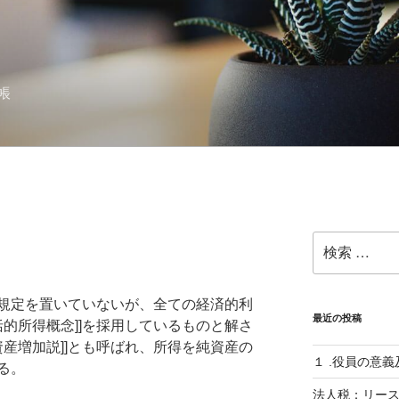
記帳
検
索:
規定を置いていないが、全ての経済的利
最近の投稿
括的所得概念]]を採用しているものと解さ
資産増加説]]とも呼ばれ、所得を純資産の
１ .役員の意
る。
法人税：リー