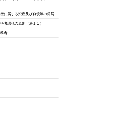
財産に属する資産及び負債等の帰属
所得者課税の原則（法１１）
義務者