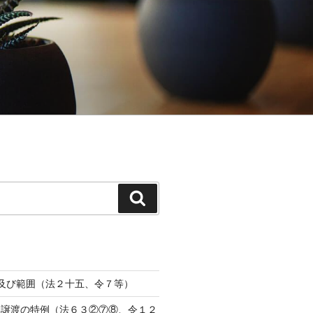
検
索
義及び範囲（法２十五、令７等）
ス譲渡の特例（法６３②⑦⑧、令１２