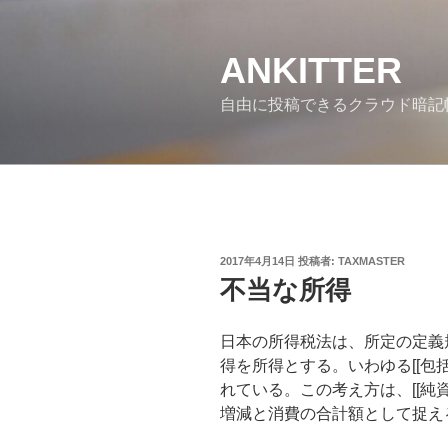
コ
ン
ANKITTER
テ
ン
自由に投稿できるクラウド暗
ツ
へ
ス
キ
ッ
プ
投
2017年4月14日
投稿者:
TAXMASTER
稿
不当な所得
日:
日本の所得税法は、所定の定義
得を所得とする。いわゆる[[包
れている。この考え方は、[[純
増減と消費の合計額として捉え